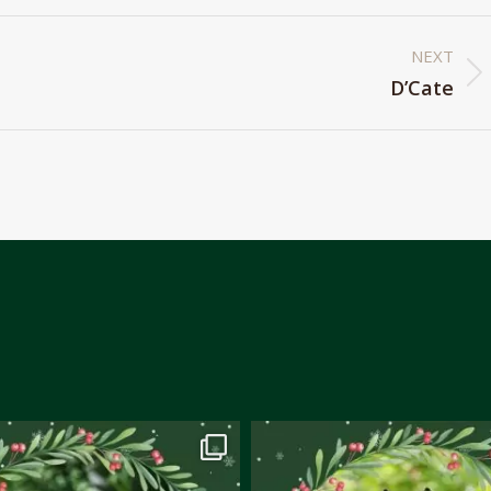
NEXT
Next
D’Cate
album: