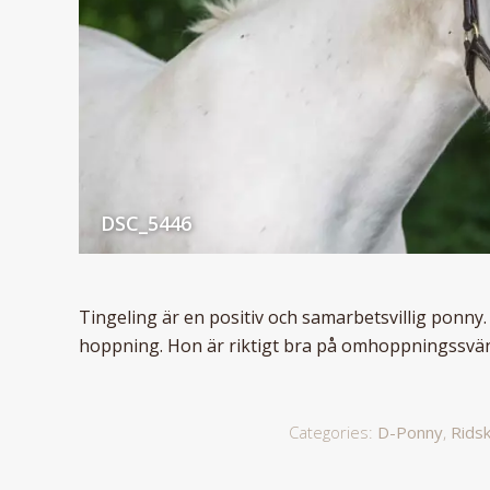
DSC_5446
Tingeling är en positiv och samarbetsvillig ponny. 
hoppning. Hon är riktigt bra på omhoppningssväng
Categories:
D-Ponny
,
Rids