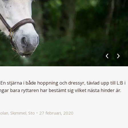
En stjärna i både hoppning och dressyr, tävlad upp till L:B i
ar bara ryttaren har bestämt sig vilket nästa hinder är.
kolan
,
Skimmel
,
Sto
27 februari, 2020