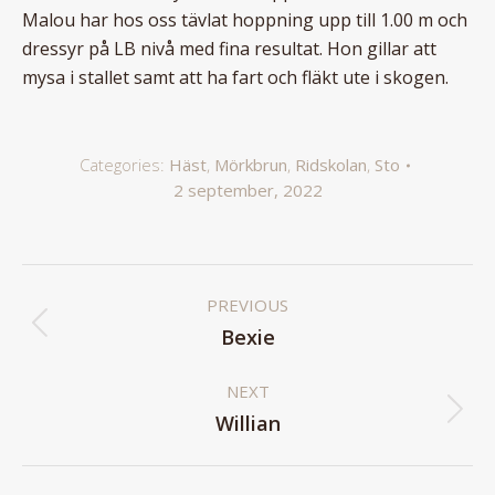
Malou har hos oss tävlat hoppning upp till 1.00 m och
dressyr på LB nivå med fina resultat. Hon gillar att
mysa i stallet samt att ha fart och fläkt ute i skogen.
Categories:
Häst
,
Mörkbrun
,
Ridskolan
,
Sto
2 september, 2022
Album
PREVIOUS
navigation
Previous
Bexie
album:
NEXT
Next
Willian
album: