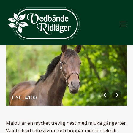
DSC_4100
Malou är en mycket trevlig häst med mjuka gångarter.
Välutbildad i dressyren och hoppar med fin teknik.