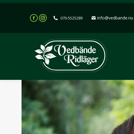
info@vedbande.nu
070-5525289
Facebook
Instagram
page
page
opens
opens
in
in
new
new
window
window