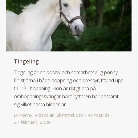
Tingeling
Tingeling är en positiv och samarbetsvillig ponny.
En stjärna i både hoppning och dressyr, tävlad upp
till L:B i hoppning. Hon är riktigt bra på
omhoppningssvängar bara ryttaren har bestämt
sig vilket nästa hinder är.
D-Ponny
,
Ridskolan
,
Skimmel
,
Sto
Av
matilda
27 februari, 2020