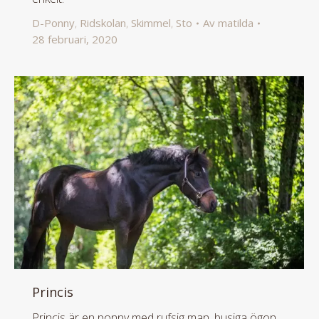
D-Ponny
,
Ridskolan
,
Skimmel
,
Sto
Av
matilda
28 februari, 2020
Princis
Princis är en ponny med rufsig man, busiga ögon