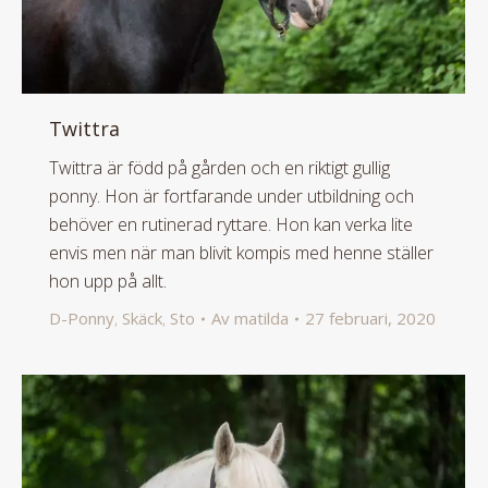
Twittra
Twittra är född på gården och en riktigt gullig
ponny. Hon är fortfarande under utbildning och
behöver en rutinerad ryttare. Hon kan verka lite
envis men när man blivit kompis med henne ställer
hon upp på allt.
D-Ponny
,
Skäck
,
Sto
Av
matilda
27 februari, 2020